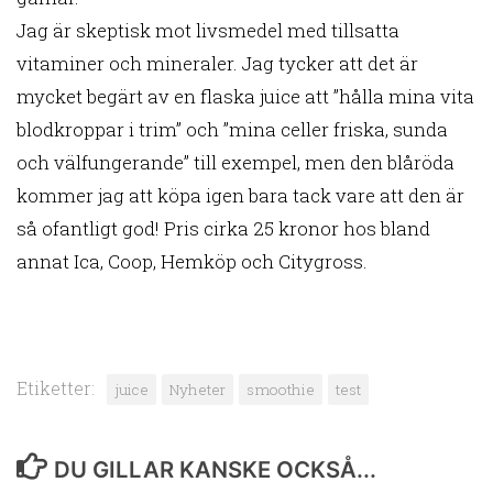
Jag är skeptisk mot livsmedel med tillsatta
vitaminer och mineraler. Jag tycker att det är
mycket begärt av en flaska juice att ”hålla mina vita
blodkroppar i trim” och ”mina celler friska, sunda
och välfungerande” till exempel, men den blåröda
kommer jag att köpa igen bara tack vare att den är
så ofantligt god! Pris cirka 25 kronor hos bland
annat Ica, Coop, Hemköp och Citygross.
Etiketter:
juice
Nyheter
smoothie
test
DU GILLAR KANSKE OCKSÅ...