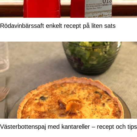
Rödavinbärssaft enkelt recept på liten sats
Västerbottenspaj med kantareller – recept och tips