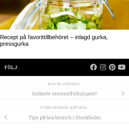
Recept på favorittillbehöret – inlagd gurka,
pressgurka
FÖLJ:
NÄSTA ARTIKEL
Godaste semmelfyllningen!!
FÖREGÅENDE ARTIKEL
Tips på bra brunch i Stockholm