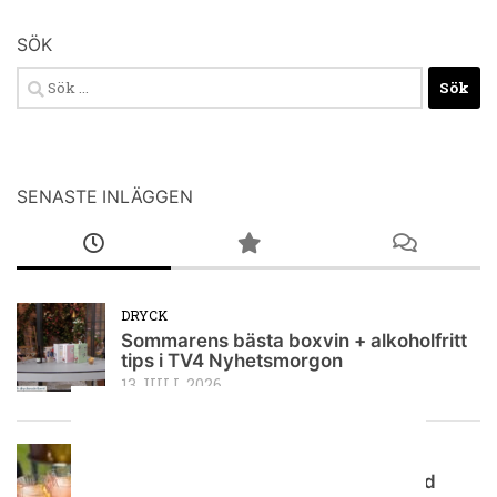
SÖK
Sök
efter:
SENASTE INLÄGGEN
DRYCK
Sommarens bästa boxvin + alkoholfritt
tips i TV4 Nyhetsmorgon
13 JULI, 2026
RECEPT PÅ DRINKAR
Pink Rush – fräsch vodkadrink med