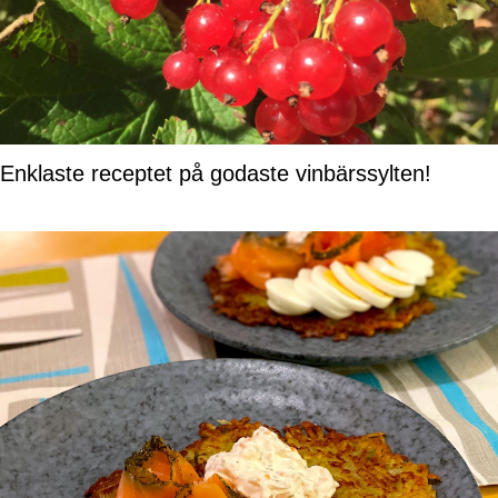
Enklaste receptet på godaste vinbärssylten!