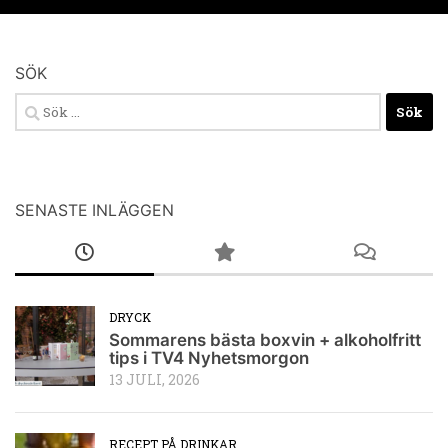
SÖK
Sök
efter:
SENASTE INLÄGGEN
DRYCK
Sommarens bästa boxvin + alkoholfritt
tips i TV4 Nyhetsmorgon
13 JULI, 2026
RECEPT PÅ DRINKAR