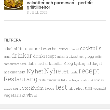
valnötter och parmesan – perfekt
grilltillbehör
3 JULI, 2026
FILTRERA
cocktails
asiatiskt
alkoholfritt
bar
bakat
bubbel
choklad
drinkar
drinkrecept
frukost
glögg
drink
enkelt
gin
godis
Krog
lättlagat
italienskt
klassiker
kyckling
hamburgare
hotell
jul
recept
Nyheter
Nyhet
mexikanskt
pasta
Restaurang
restauranger
sallad
snacks
snabblagat
snabbmat
test
Stockholm
tips
tillbehör
sprit
tacos
snaps
veganskt
vin
vegetariskt
öl