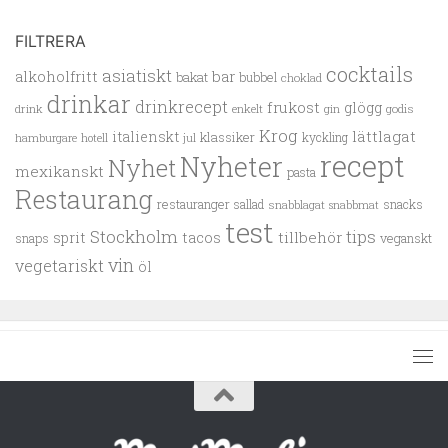
FILTRERA
cocktails
asiatiskt
alkoholfritt
bar
bakat
bubbel
choklad
drinkar
drinkrecept
frukost
glögg
drink
enkelt
gin
godis
Krog
lättlagat
italienskt
klassiker
kyckling
hamburgare
hotell
jul
recept
Nyheter
Nyhet
mexikanskt
pasta
Restaurang
restauranger
sallad
snacks
snabblagat
snabbmat
test
Stockholm
tips
tillbehör
sprit
tacos
snaps
veganskt
vin
vegetariskt
öl