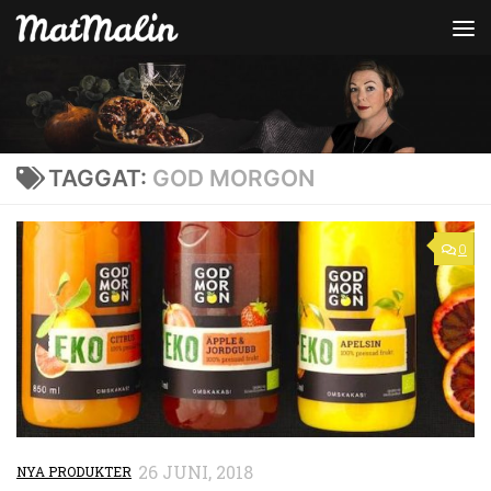
Hoppa till innehåll
TAGGAT:
GOD MORGON
0
26 JUNI, 2018
NYA PRODUKTER