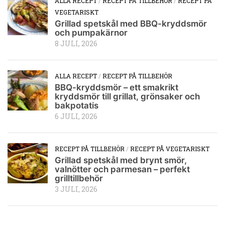
ALLA RECEPT
/
RECEPT PÅ TILLBEHÖR
/
RECEPT PÅ
VEGETARISKT
Grillad spetskål med BBQ-kryddsmör
och pumpakärnor
8 JULI, 2026
ALLA RECEPT
/
RECEPT PÅ TILLBEHÖR
BBQ-kryddsmör – ett smakrikt
kryddsmör till grillat, grönsaker och
bakpotatis
6 JULI, 2026
RECEPT PÅ TILLBEHÖR
/
RECEPT PÅ VEGETARISKT
Grillad spetskål med brynt smör,
valnötter och parmesan – perfekt
grilltillbehör
3 JULI, 2026