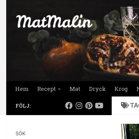
Hoppa till innehåll
Hem
Recept
Mat
Dryck
Krog
TA
FÖLJ:
SÖK