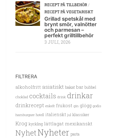
RECEPT PÅ TILLBEHÖR
/
RECEPT PÅ VEGETARISKT
Grillad spetskål med
brynt smör, valnötter
och parmesan –
perfekt grilltillbehör
3 JULI, 2026
FILTRERA
asiatiskt
alkoholfritt
bar
bakat
bubbel
drinkar
cocktails
choklad
drink
drinkrecept
frukost
glögg
enkelt
gin
godis
italienskt
klassiker
hamburgare
hotell
jul
Krog
lättlagat
mexikanskt
kyckling
Nyheter
Nyhet
pasta