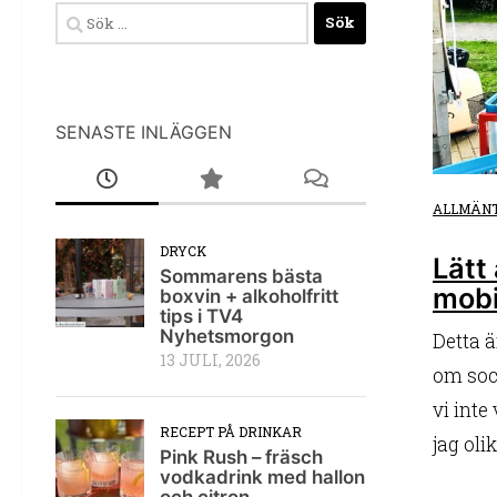
Sök
efter:
SENASTE INLÄGGEN
ALLMÄN
DRYCK
Lätt
Sommarens bästa
mobi
boxvin + alkoholfritt
tips i TV4
Nyhetsmorgon
Detta ä
13 JULI, 2026
om soc
vi inte
RECEPT PÅ DRINKAR
jag olik
Pink Rush – fräsch
vodkadrink med hallon
och citron