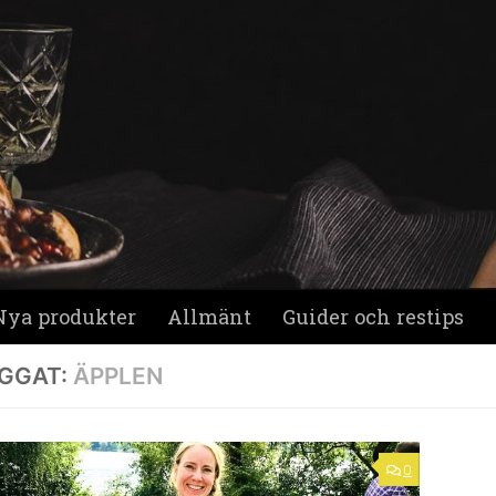
Nya produkter
Allmänt
Guider och restips
GGAT:
ÄPPLEN
0