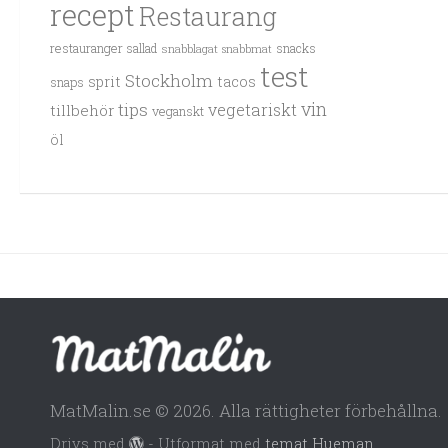
recept
Restaurang
restauranger
sallad
snacks
snabblagat
snabbmat
test
Stockholm
sprit
tacos
snaps
vin
tips
vegetariskt
tillbehör
veganskt
öl
MatMalin.se © 2026. Alla rättigheter förbehållna.
Drivs med
- Utformat med
temat Hueman