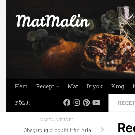
Hoppa till innehåll
Hem
Recept
Mat
Dryck
Krog
RECE
FÖLJ:
NÄSTA ARTIKEL
Rec
Obegriplig produkt från Arla