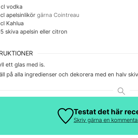
cl
vodka
cl
apelsinlikör
gärna Cointreau
cl
Kahlua
,5
skiva
apelsin eller citron
TRUKTIONER
yll ett glas med is.
äll på alla ingredienser och dekorera med en halv skiva
Testat det här rec
Skriv gärna en kommenta