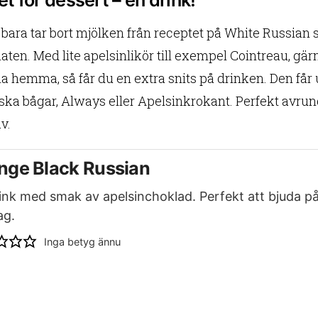
ara tar bort mjölken från receptet på White Russian så f
aten. Med lite apelsinlikör till exempel Cointreau, gä
ha hemma, så får du en extra snits på drinken. Den f
ka bågar, Always eller Apelsinkrokant. Perfekt avrun
v.
nge Black Russian
ink med smak av apelsinchoklad. Perfekt att bjuda på
ag.
Inga betyg ännu