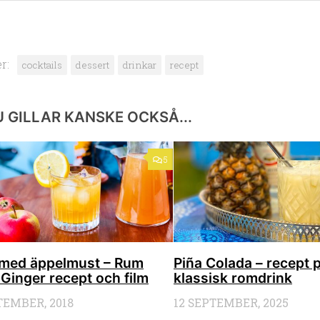
r:
cocktails
dessert
drinkar
recept
 GILLAR KANSKE OCKSÅ...
5
 med äppelmust – Rum
Piña Colada – recept 
Ginger recept och film
klassisk romdrink
TEMBER, 2018
12 SEPTEMBER, 2025