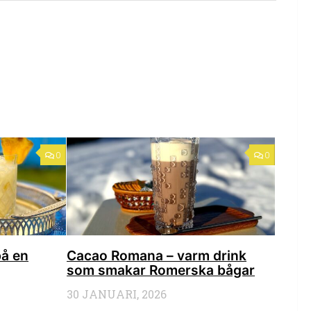
0
0
på en
Cacao Romana – varm drink
som smakar Romerska bågar
30 JANUARI, 2026