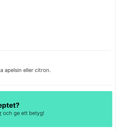
 apelsin eller citron.
eptet?
r
och ge ett betyg!