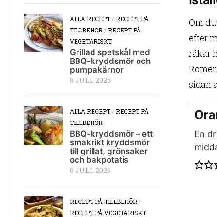
ALLA RECEPT
/
RECEPT PÅ
Om du b
TILLBEHÖR
/
RECEPT PÅ
efter m
VEGETARISKT
råkar 
Grillad spetskål med
BBQ-kryddsmör och
Romers
pumpakärnor
8 JULI, 2026
sidan a
Ora
ALLA RECEPT
/
RECEPT PÅ
TILLBEHÖR
En dr
BBQ-kryddsmör – ett
smakrikt kryddsmör
midd
till grillat, grönsaker
och bakpotatis
6 JULI, 2026
RECEPT PÅ TILLBEHÖR
/
RECEPT PÅ VEGETARISKT