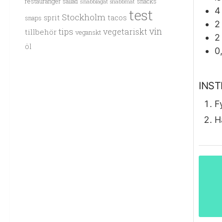
restauranger
sallad
snacks
snabblagat
snabbmat
4
test
Stockholm
sprit
tacos
snaps
2
vin
tips
vegetariskt
tillbehör
veganskt
2
öl
0
INS
F
H