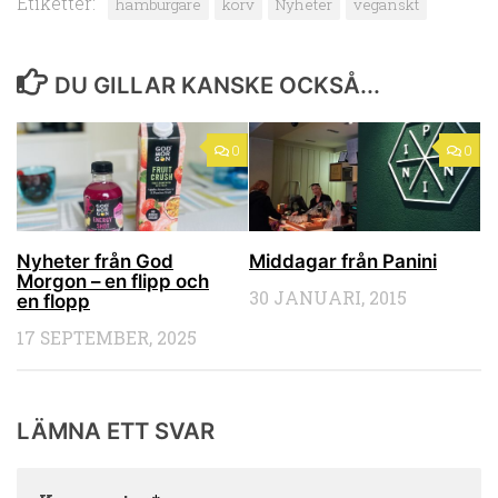
Etiketter:
hamburgare
korv
Nyheter
veganskt
DU GILLAR KANSKE OCKSÅ...
0
0
Nyheter från God
Middagar från Panini
Morgon – en flipp och
30 JANUARI, 2015
en flopp
17 SEPTEMBER, 2025
LÄMNA ETT SVAR