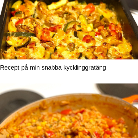
Recept på min snabba kycklinggratäng