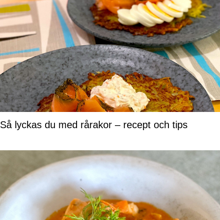
Så lyckas du med rårakor – recept och tips