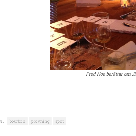
Fred Noe berättar om J
r:
bourbon
provning
sprit