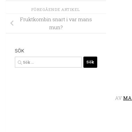
FÖREGÅENDE ARTIKEL
Fruktkombin snart i var mans
mun?
SÖK
Sök
efter:
AV
MA