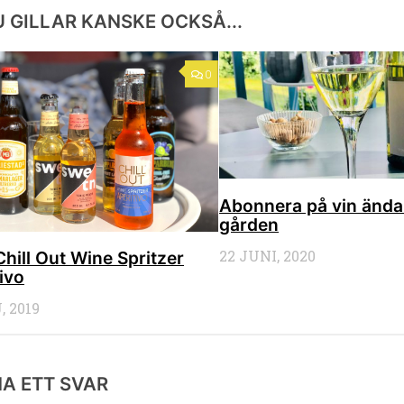
 GILLAR KANSKE OCKSÅ...
0
Abonnera på vin ända 
gården
22 JUNI, 2020
Chill Out Wine Spritzer
ivo
, 2019
A ETT SVAR