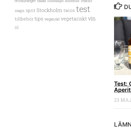
restauranger
sallad
snacks
snabblagat
snabbmat
DU
test
Stockholm
sprit
tacos
snaps
vin
tips
vegetariskt
tillbehör
veganskt
öl
Test: 
Aperit
23 MAJ
LÄMN