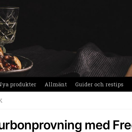
Nya produkter
Allmänt
Guider och restips
K
urbonprovning med Fre