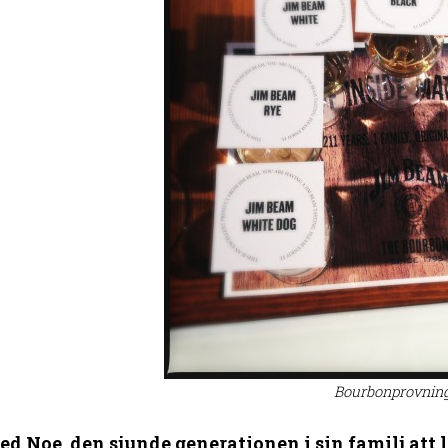
Bourbonprovning
ed Noe, den sjunde generationen i sin familj att