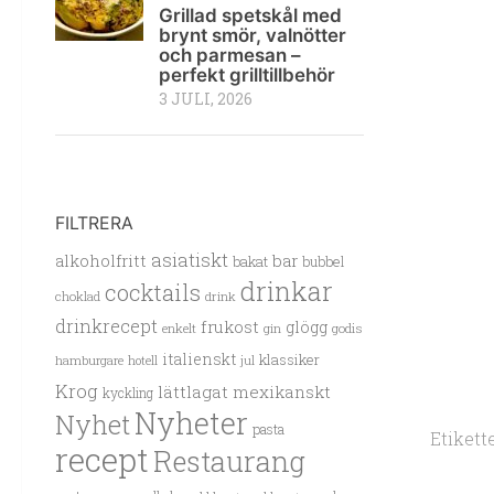
Grillad spetskål med
brynt smör, valnötter
och parmesan –
perfekt grilltillbehör
3 JULI, 2026
FILTRERA
asiatiskt
alkoholfritt
bar
bakat
bubbel
drinkar
cocktails
choklad
drink
drinkrecept
frukost
glögg
enkelt
gin
godis
italienskt
klassiker
hamburgare
hotell
jul
Krog
lättlagat
mexikanskt
kyckling
Nyheter
Nyhet
pasta
Etikette
recept
Restaurang