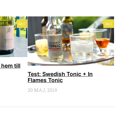
0
0
hem till
Test: Swedish Tonic + In
Flames Tonic
20 MAJ, 2019