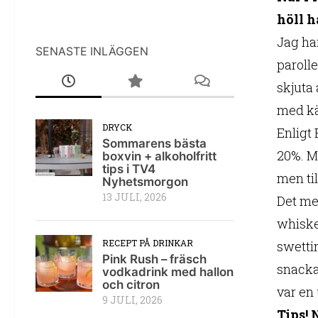
höll h
Jag har
SENASTE INLÄGGEN
parolle
skjuta
med kän
DRYCK
Enligt
Sommarens bästa
20%. M
boxvin + alkoholfritt
tips i TV4
men ti
Nyhetsmorgon
13 JULI, 2026
Det me
whiske
RECEPT PÅ DRINKAR
swetti
Pink Rush – fräsch
snacka
vodkadrink med hallon
och citron
var en
9 JULI, 2026
Tips! 