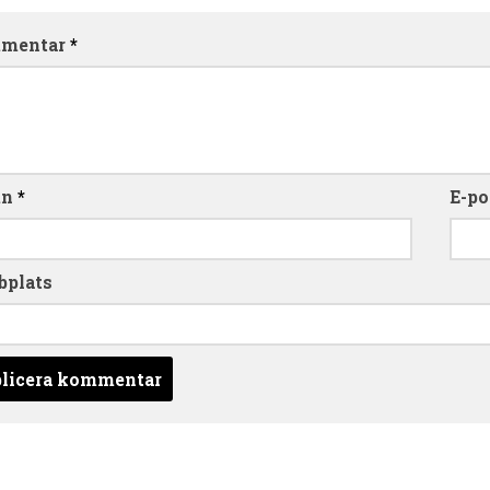
mentar
*
mn
*
E-po
bplats