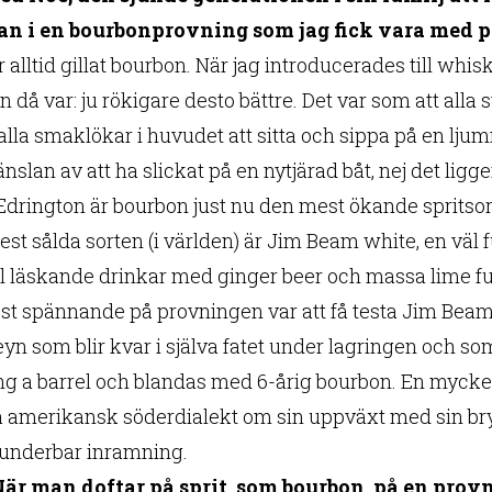
an i en bourbonprovning som jag fick vara med p
 alltid gillat bourbon. När jag introducerades till whi
n då var: ju rökigare desto bättre. Det var som att all
 alla smaklökar i huvudet att sitta och sippa på en lj
slan av att ha slickat på en nytjärad båt, nej det ligg
 Edrington är bourbon just nu den mest ökande spritsor
est sålda sorten (i världen) är Jim Beam white, en väl
ll läskande drinkar med ginger beer och massa lime 
st spännande på provningen var att få testa Jim Beams
yn som blir kvar i själva fatet under lagringen och s
ng a barrel och blandas med 6-årig bourbon. En mycke
 amerikansk söderdialekt om sin uppväxt med sin brys
 underbar inramning.
När man doftar på sprit, som bourbon, på en pro