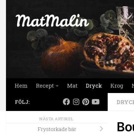
Hoppa till innehåll
Hem
Recept
Mat
Dryck
Krog
DRYC
FÖLJ:
NÄSTA ARTIKEL
Bo
Frystorkade bär