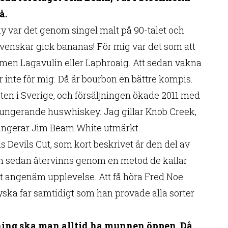
å.
sky var det genom singel malt på 90-talet och
a svenskar gick bananas! För mig var det som att
ummen Lagavulin eller Laphroaig. Att sedan vakna
er inte för mig. Då är bourbon en bättre kompis.
ten i Sverige, och försäljningen ökade 2011 med
 fungerande huswhiskey. Jag gillar Knob Creek,
fungerar Jim Beam White utmärkt.
 Devils Cut, som kort beskrivet är den del av
om sedan återvinns genom en metod de kallar
t angenäm upplevelse. Att få höra Fred Noe
ka far samtidigt som han provade alla sorter
vning ska man alltid ha munnen öppen. Då