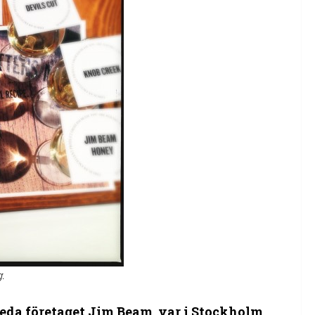
.
 leda företaget Jim Beam, var i Stockholm