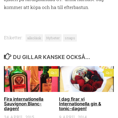
kommer att köpa och ha till efterbastun.
Etiketter:
alkoläsk
Nyheter
snaps
DU GILLAR KANSKE OCKSÅ...
0
0
Fira internationella
I dag firar vi
Sauvignon Blanc-
Internationella gin &
dagen!
tonic-dagen!
24 APRIL, 2015
9 APRIL, 2014