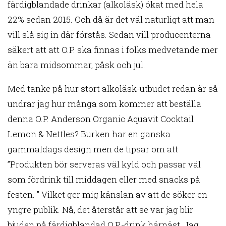
färdigblandade drinkar (alkoläsk) ökat med hela
22% sedan 2015. Och då är det väl naturligt att man
vill slå sig in där förstås. Sedan vill producenterna
säkert att att O.P. ska finnas i folks medvetande mer
än bara midsommar, påsk och jul.
Med tanke på hur stort alkoläsk-utbudet redan är så
undrar jag hur många som kommer att beställa
denna O.P. Anderson Organic Aquavit Cocktail
Lemon & Nettles? Burken har en ganska
gammaldags design men de tipsar om att
”Produkten bör serveras väl kyld och passar väl
som fördrink till middagen eller med snacks på
festen. ” Vilket ger mig känslan av att de söker en
yngre publik. Nå, det återstår att se var jag blir
bjuden på färdigblandad O.P.-drink härnäst. Jag