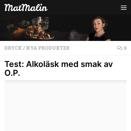
Hoppa till innehåll
DRYCK
/
NYA PRODUKTER
0
Test: Alkoläsk med smak av
O.P.