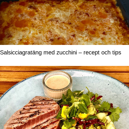
Salsicciagratäng med zucchini – recept och tips