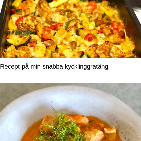
Recept på min snabba kycklinggratäng