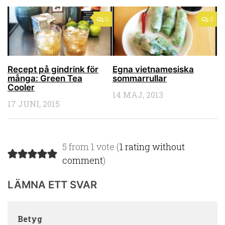
0
0
Recept på gindrink för
Egna vietnamesiska
många: Green Tea
sommarrullar
Cooler
14 MAJ, 2013
17 JUNI, 2015
5 from 1 vote (
1 rating without
comment
)
LÄMNA ETT SVAR
Betyg