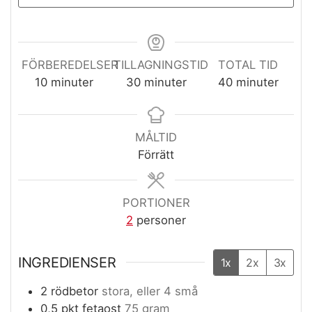
FÖRBEREDELSER
TILLAGNINGSTID
TOTAL TID
minuter
minuter
minuter
10
minuter
30
minuter
40
minuter
MÅLTID
Förrätt
PORTIONER
2
personer
INGREDIENSER
1x
2x
3x
2
rödbetor
stora, eller 4 små
0,5
pkt
fetaost
75 gram