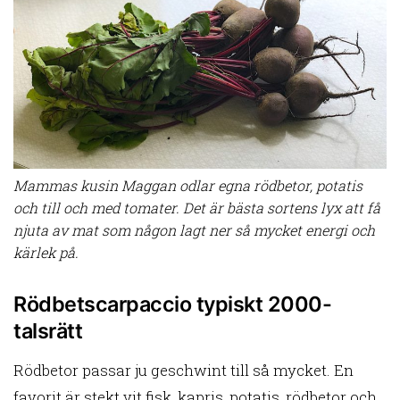
Mammas kusin Maggan odlar egna rödbetor, potatis
och till och med tomater. Det är bästa sortens lyx att få
njuta av mat som någon lagt ner så mycket energi och
kärlek på.
Rödbetscarpaccio typiskt 2000-
talsrätt
Rödbetor passar ju geschwint till så mycket. En
favorit är stekt vit fisk, kapris, potatis, rödbetor och