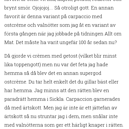
brynt smör. Ojojojoj…. Så otroligt gott. En annan
favorit är denna variant på carpaccio med
ostcréme och valnötter som jag åt en variant av
första gången när jag jobbade på tidningen Allt om
Mat. Det måste ha varit ungefär 100 år sedan nu?
Då gjorde vi crèmen med getost (vilket blir minst
lika toppengott) men nu var det feta jag hade
hemma så då blev det en annan supergod
ostcrème. Du tar helt enkelt det du gillar bäst eller
har hemma. Jag minns att den rätten blev en
paradrätt hemma i Sickla. Carpaccion garnerades
då med ärtskott. Men jag är inte är ett jättefan av
ärtskott så nu struntar jag i dem, men snålar inte
med valnötterna som ger ett härligt knaper i rätten.