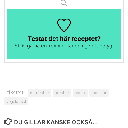
Testat det här receptet?
Skriv gärna en kommentar
och ge ett betyg!
Etiketter:
entrérätter
förrätter
recept
rödbetor
vegetariskt
DU GILLAR KANSKE OCKSÅ...