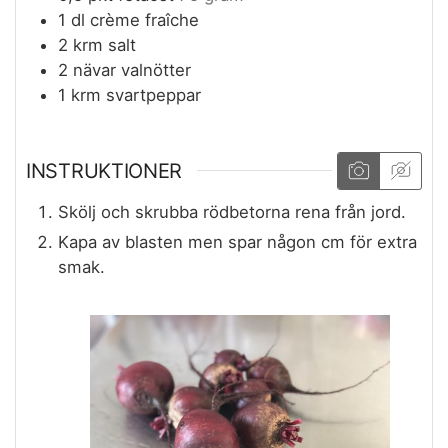
1
dl
crème fraîche
2
krm
salt
2
nävar
valnötter
1
krm
svartpeppar
INSTRUKTIONER
Skölj och skrubba rödbetorna rena från jord.
Kapa av blasten men spar någon cm för extra
smak.