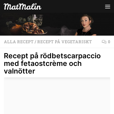
Hoppa till innehåll
ALLA RECEPT
/
RECEPT PÅ VEGETARISKT
0
Recept på rödbetscarpaccio
med fetaostcrème och
valnötter