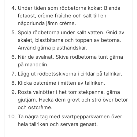
Under tiden som rödbetorna kokar: Blanda
fetaost, crème fraîche och salt till en
någorlunda jämn crème.
Spola rödbetorna under kallt vatten. Gnid av
skalet, blastbitarna och toppen av betorna.
Använd gärna plasthandskar.
När de svalnat. Skiva rödbetorna tunt gärna
på mandolin.
Lägg ut rödbetsskivorna i cirklar på tallrikar.
Klicka ostcréme i mitten av tallriken.
Rosta valnötter i het torr stekpanna, gärna
gjutjärn. Hacka dem grovt och strö över betor
och ostcrème.
Ta några tag med svartpepparkvarnen över
hela tallriken och servera genast.