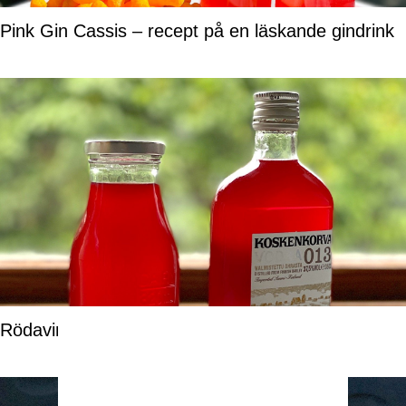
Pink Gin Cassis – recept på en läskande gindrink
Rödavinbärssaft enkelt recept på liten sats