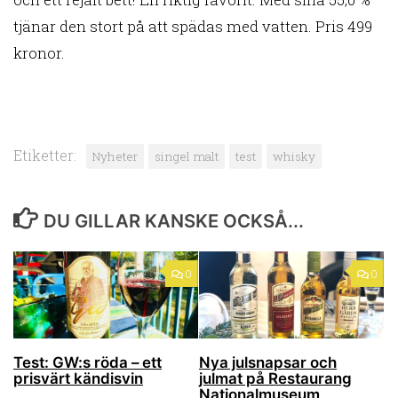
tjänar den stort på att spädas med vatten. Pris 499
kronor.
Etiketter:
Nyheter
singel malt
test
whisky
DU GILLAR KANSKE OCKSÅ...
0
0
Test: GW:s röda – ett
Nya julsnapsar och
prisvärt kändisvin
julmat på Restaurang
Nationalmuseum