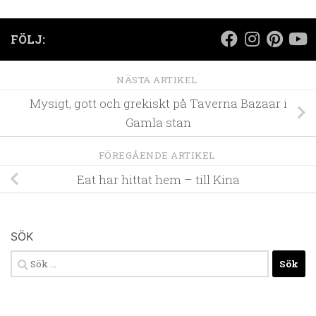
FÖLJ:
NÄSTA ARTIKEL
Mysigt, gott och grekiskt på Taverna Bazaar i
Gamla stan
FÖREGÅENDE ARTIKEL
Eat har hittat hem – till Kina
SÖK
Sök
efter: