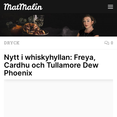
Hoppa till innehåll
DRYCK
0
Nytt i whiskyhyllan: Freya,
Cardhu och Tullamore Dew
Phoenix