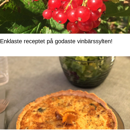
Enklaste receptet på godaste vinbärssylten!