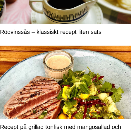
Rödvinssås – klassiskt recept liten sats
Recept på grillad tonfisk med mangosallad och