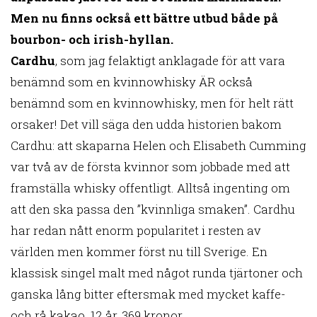
Men nu finns också ett bättre utbud både på
bourbon- och irish-hyllan.
Cardhu
, som jag felaktigt anklagade för att vara
benämnd som en kvinnowhisky ÄR också
benämnd som en kvinnowhisky, men för helt rätt
orsaker! Det vill säga den udda historien bakom
Cardhu: att skaparna Helen och Elisabeth Cumming
var två av de första kvinnor som jobbade med att
framställa whisky offentligt. Alltså ingenting om
att den ska passa den ”kvinnliga smaken”. Cardhu
har redan nått enorm popularitet i resten av
världen men kommer först nu till Sverige. En
klassisk singel malt med något runda tjärtoner och
ganska lång bitter eftersmak med mycket kaffe-
och rå kakao. 12 år, 369 kronor.