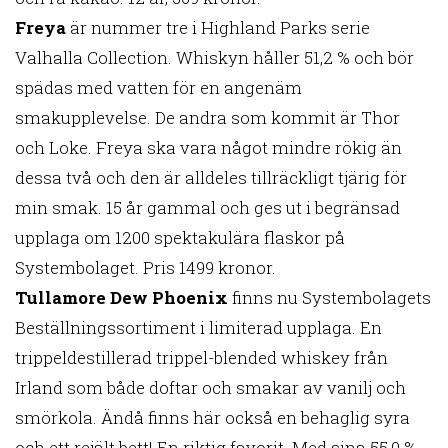
Freya
är nummer tre i Highland Parks serie
Valhalla Collection. Whiskyn håller 51,2 % och bör
spädas med vatten för en angenäm
smakupplevelse. De andra som kommit är Thor
och Loke. Freya ska vara något mindre rökig än
dessa två och den är alldeles tillräckligt tjärig för
min smak. 15 år gammal och ges ut i begränsad
upplaga om 1200 spektakulära flaskor på
Systembolaget. Pris 1499 kronor.
Tullamore Dew Phoenix
finns nu Systembolagets
Beställningssortiment i limiterad upplaga. En
trippeldestillerad trippel-blended whiskey från
Irland som både doftar och smakar av vanilj och
smörkola. Ändå finns här också en behaglig syra
och ett rejält bett! En riktig favorit. Med sina 55,0 %