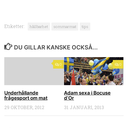
Etiketter:
hållbarhet
sommarmat
tips
DU GILLAR KANSKE OCKSÅ...
0
0
Underhållande
Adam sexa i Bocuse
frågesport om mat
d’Or
29 OKTOBER, 2012
31 JANUARI, 2013