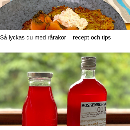
Så lyckas du med rårakor – recept och tips