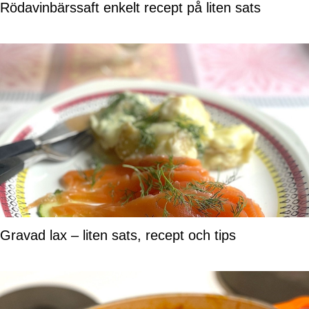
Rödavinbärssaft enkelt recept på liten sats
Gravad lax – liten sats, recept och tips