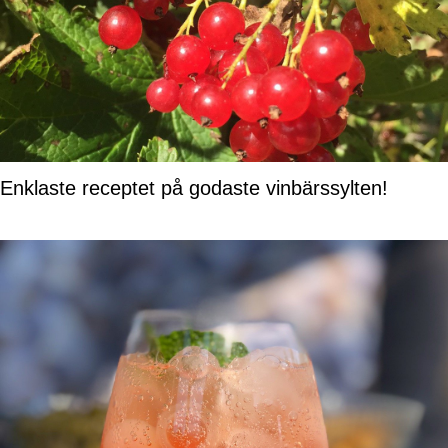
Enklaste receptet på godaste vinbärssylten!