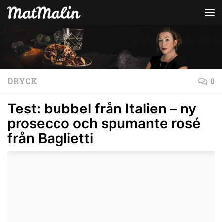
Hoppa till innehåll
DRYCK
0
Test: bubbel från Italien – ny
prosecco och spumante rosé
från Baglietti