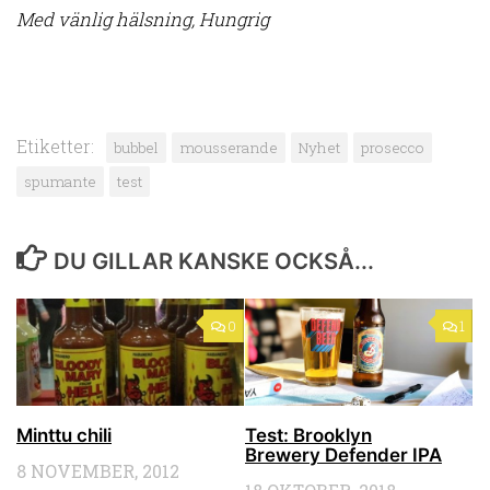
Med vänlig hälsning, Hungrig
Etiketter:
bubbel
mousserande
Nyhet
prosecco
spumante
test
DU GILLAR KANSKE OCKSÅ...
0
1
Minttu chili
Test: Brooklyn
Brewery Defender IPA
8 NOVEMBER, 2012