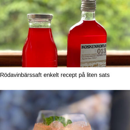
Rödavinbärssaft enkelt recept på liten sats