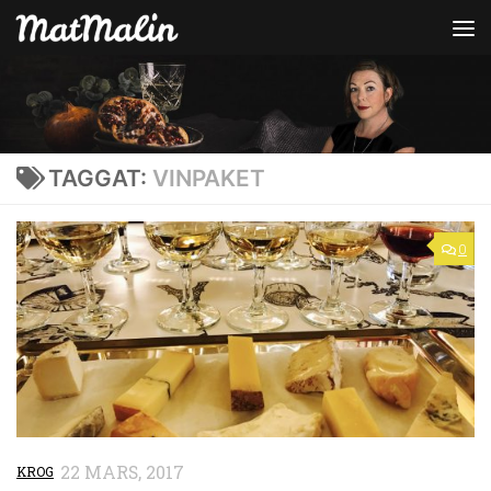
Hoppa till innehåll
TAGGAT:
VINPAKET
0
22 MARS, 2017
KROG