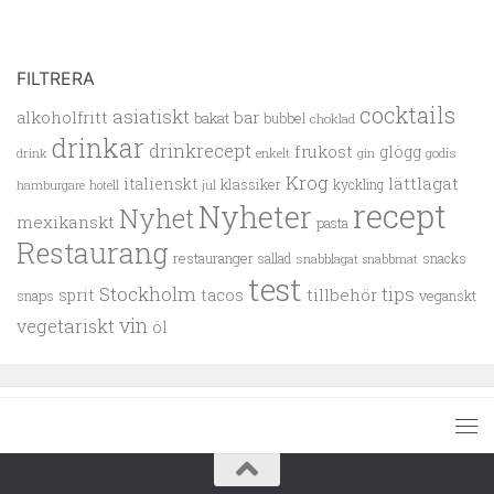
FILTRERA
cocktails
asiatiskt
alkoholfritt
bar
bakat
bubbel
choklad
drinkar
drinkrecept
frukost
glögg
drink
enkelt
gin
godis
Krog
lättlagat
italienskt
klassiker
kyckling
hamburgare
hotell
jul
recept
Nyheter
Nyhet
mexikanskt
pasta
Restaurang
restauranger
sallad
snacks
snabblagat
snabbmat
test
Stockholm
tips
tillbehör
sprit
tacos
snaps
veganskt
vin
vegetariskt
öl