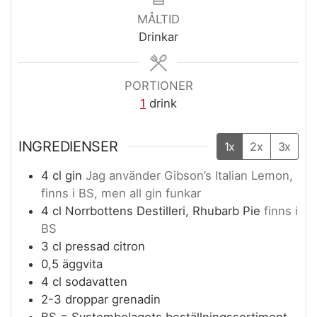
MÅLTID
Drinkar
PORTIONER
1
drink
INGREDIENSER
1x
2x
3x
4
cl
gin
Jag använder Gibson’s Italian Lemon,
finns i BS, men all gin funkar
4
cl
Norrbottens Destilleri, Rhubarb Pie
finns i
BS
3
cl
pressad citron
0,5
äggvita
4
cl
sodavatten
2-3
droppar grenadin
BS = Systembolagets beställningssortiment