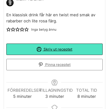
En klassisk drink får här en twist med smak av
rabarber och lite rosa färg.
Inga betyg ännu
Skriv ut receptet
Pinna receptet
FÖRBEREDELSER
TILLAGNINGSTID
TOTAL TID
minuter
minuter
minuter
5
minuter
3
minuter
8
minuter