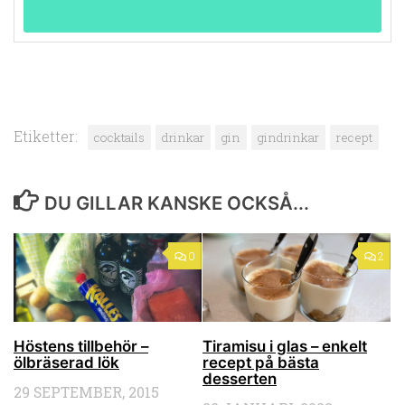
Etiketter:
cocktails
drinkar
gin
gindrinkar
recept
DU GILLAR KANSKE OCKSÅ...
0
2
Höstens tillbehör –
Tiramisu i glas – enkelt
ölbräserad lök
recept på bästa
desserten
29 SEPTEMBER, 2015