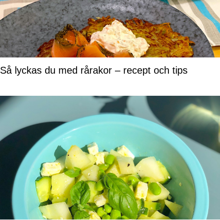
Så lyckas du med rårakor – recept och tips