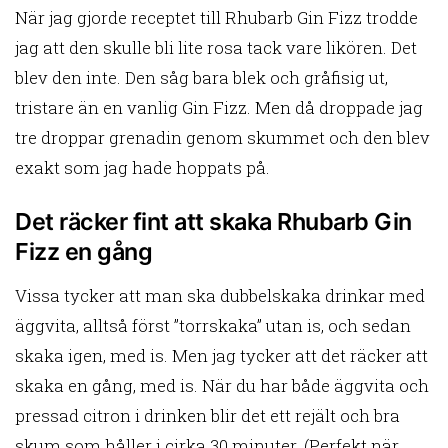
När jag gjorde receptet till Rhubarb Gin Fizz trodde
jag att den skulle bli lite rosa tack vare likören. Det
blev den inte. Den såg bara blek och gråfisig ut,
tristare än en vanlig Gin Fizz. Men då droppade jag
tre droppar grenadin genom skummet och den blev
exakt som jag hade hoppats på.
Det räcker fint att skaka Rhubarb Gin
Fizz en gång
Vissa tycker att man ska dubbelskaka drinkar med
äggvita, alltså först ”torrskaka” utan is, och sedan
skaka igen, med is. Men jag tycker att det räcker att
skaka en gång, med is. När du har både äggvita och
pressad citron i drinken blir det ett rejält och bra
skum som håller i cirka 30 minuter. (Perfekt när