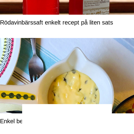
Rödavinbärssaft enkelt recept på liten sats
Enkel bearnaisesås – recept på liten sats