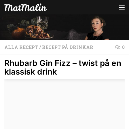
Hoppa till innehåll
ALLA RECEPT
/
RECEPT PÅ DRINKAR
0
Rhubarb Gin Fizz – twist på en
klassisk drink