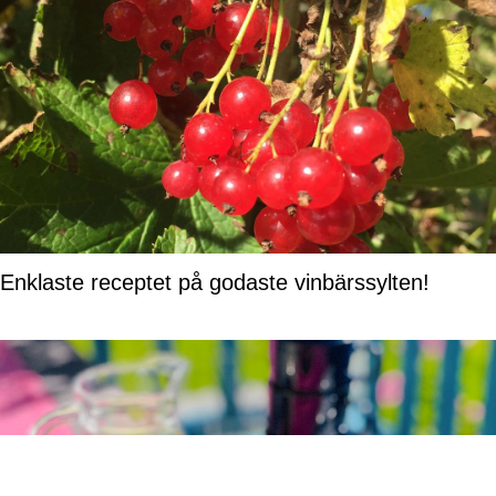
Enklaste receptet på godaste vinbärssylten!