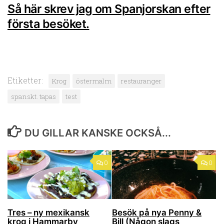
Så här skrev jag om Spanjorskan efter
första besöket.
Etiketter:
Krog
östermalm
restauranger
spanskt. tapas
test
DU GILLAR KANSKE OCKSÅ...
0
0
Tres – ny mexikansk
Besök på nya Penny &
krog i Hammarby
Bill (Någon slags