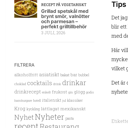
Tips 
RECEPT PÅ VEGETARISKT
Grillad spetskål med
brynt smör, valnötter
Det ja
och parmesan –
blir et
perfekt grilltillbehör
3 JULI, 2026
med det
Här vil
mycket
FILTRERA
vilket 
asiatiskt
alkoholfritt
bar
bakat
bubbel
drinkar
cocktails
Det är
choklad
drink
nyhete
drinkrecept
frukost
glögg
enkelt
gin
godis
italienskt
klassiker
hamburgare
hotell
jul
Krog
lättlagat
mexikanskt
kyckling
Nyheter
Nyhet
pasta
Etikette
recept
Restaurang