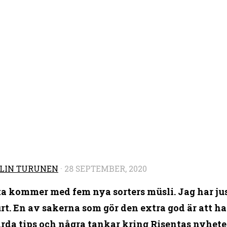
LIN TURUNEN
·
28 SEPTEMBER, 2020
a kommer med fem nya sorters müsli. Jag har jus
t. En av sakerna som gör den extra god är att ha i
rda tips och några tankar kring Risentas nyheter