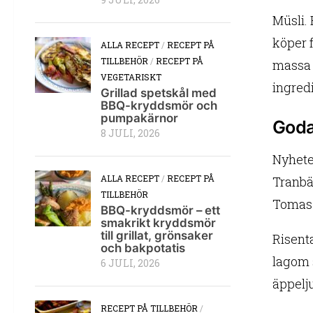
9 JULI, 2026
Müsli. 
köper f
ALLA RECEPT
/
RECEPT PÅ
TILLBEHÖR
/
RECEPT PÅ
massa g
VEGETARISKT
ingredi
Grillad spetskål med
BBQ-kryddsmör och
pumpakärnor
Goda
8 JULI, 2026
Nyhete
ALLA RECEPT
/
RECEPT PÅ
Tranbä
TILLBEHÖR
Tomas s
BBQ-kryddsmör – ett
smakrikt kryddsmör
till grillat, grönsaker
Risent
och bakpotatis
lagom s
6 JULI, 2026
äppelju
RECEPT PÅ TILLBEHÖR
/