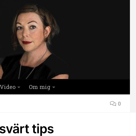
Video
Om mig
0
svärt tips