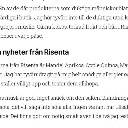
En av de där produkterna som duktiga människor blandar
ärdiga i butik. Jag hör tyvärr inte till de duktiga utan 
rejor i müslin. Gärna kokos, torkad frukt och bär. I R
enser i varje påse.
 nyheter från Risenta
rna från Risenta är Mandel Aprikos, Äpple Quinoa, Ma
r. Jag har tyvärr dragit på mig helt onödiga allergier
täller villigt upp och testar dem allihopa.
as müsli är god. Inget snack om den saken. Blandningar
öta, det vill säga inte söta alls. Ingen variant har tills
ice. Det finns gott om nötig smak även i de två jag te