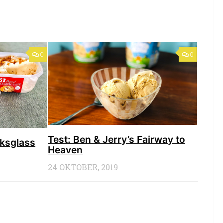
0
0
Test: Ben & Jerry’s Fairway to
ksglass
Heaven
24 OKTOBER, 2019