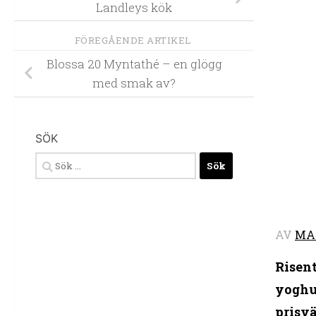
Landleys kök
FÖREGÅENDE ARTIKEL
Blossa 20 Myntathé – en glögg
med smak av?
SÖK
Sök
efter:
AV
MA
Risent
yoghur
prisvä