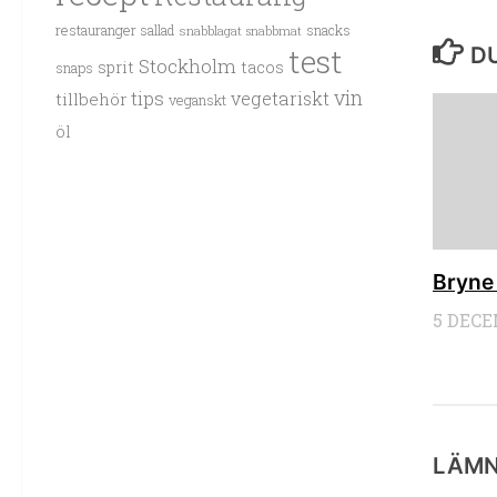
restauranger
sallad
snacks
snabblagat
snabbmat
test
DU
Stockholm
sprit
tacos
snaps
vin
tips
vegetariskt
tillbehör
veganskt
öl
Bryne 
5 DECE
LÄMN