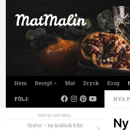
Hoppa till innehåll
Hem
Recept
Mat
Dryck
Krog
NYA 
FÖLJ:
NÄSTA ARTIKEL
Ny 
Grytor – ny kokbok från