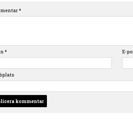
mentar
*
mn
*
E-po
bplats