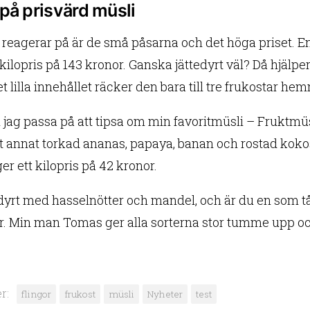
på prisvärd müsli
g reagerar på är de små påsarna och det höga priset. E
t kilopris på 143 kronor. Ganska jättedyrt väl? Då hjälper
 lilla innehållet räcker den bara till tre frukostar hemm
l jag passa på att tipsa om min favoritmüsli – Fruktmü
 annat torkad ananas, papaya, banan och rostad kokos
ger ett kilopris på 42 kronor.
 dyrt med hasselnötter och mandel, och är du en som tå
r. Min man Tomas ger alla sorterna stor tumme upp o
r:
flingor
frukost
müsli
Nyheter
test