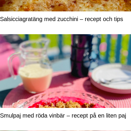
Salsicciagratäng med zucchini – recept och tips
Smulpaj med röda vinbär – recept på en liten paj