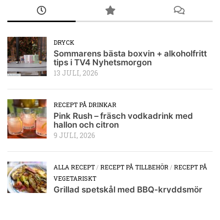
DRYCK
Sommarens bästa boxvin + alkoholfritt
tips i TV4 Nyhetsmorgon
13 JULI, 2026
RECEPT PÅ DRINKAR
Pink Rush – fräsch vodkadrink med
hallon och citron
9 JULI, 2026
ALLA RECEPT
/
RECEPT PÅ TILLBEHÖR
/
RECEPT PÅ
VEGETARISKT
Grillad spetskål med BBQ-kryddsmör
och pumpakärnor
8 JULI, 2026