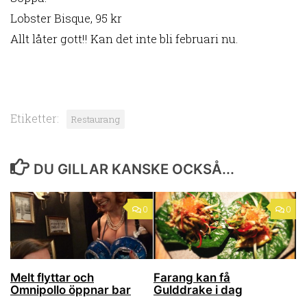
Lobster Bisque, 95 kr
Allt låter gott!! Kan det inte bli februari nu.
Etiketter:
Restaurang
DU GILLAR KANSKE OCKSÅ...
0
0
Melt flyttar och
Farang kan få
Omnipollo öppnar bar
Gulddrake i dag