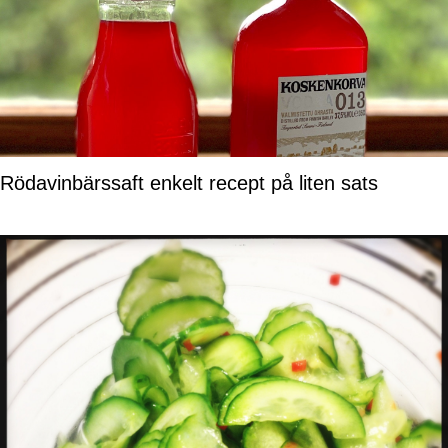
Rödavinbärssaft enkelt recept på liten sats