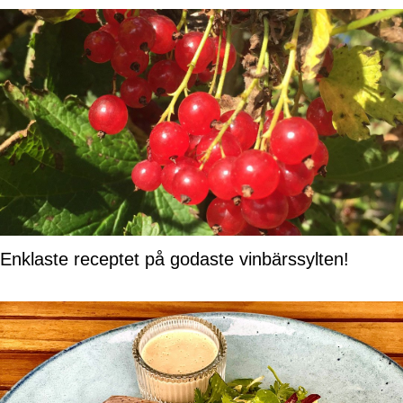
Enklaste receptet på godaste vinbärssylten!