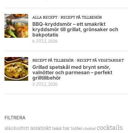
ALLA RECEPT
/
RECEPT PÅ TILLBEHÖR
BBQ-kryddsmör – ett smakrikt
kryddsmör till grillat, grönsaker och
bakpotatis
6 JULI, 2026
RECEPT PÅ TILLBEHÖR
/
RECEPT PÅ VEGETARISKT
Grillad spetskål med brynt smör,
valnötter och parmesan – perfekt
grilltillbehör
3 JULI, 2026
FILTRERA
cocktails
asiatiskt
alkoholfritt
bar
bakat
bubbel
choklad