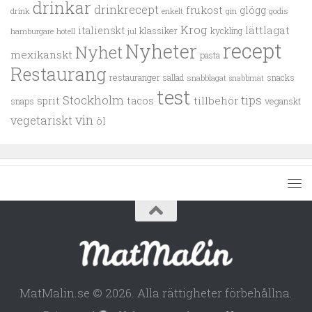
drinkar
drinkrecept
frukost
glögg
drink
enkelt
gin
godis
Krog
lättlagat
italienskt
klassiker
kyckling
hamburgare
hotell
jul
recept
Nyheter
Nyhet
mexikanskt
pasta
Restaurang
restauranger
sallad
snacks
snabblagat
snabbmat
test
Stockholm
tips
tillbehör
sprit
tacos
snaps
veganskt
vin
vegetariskt
öl
MatMalin.se © 2026. Alla rättigheter förbehållna.