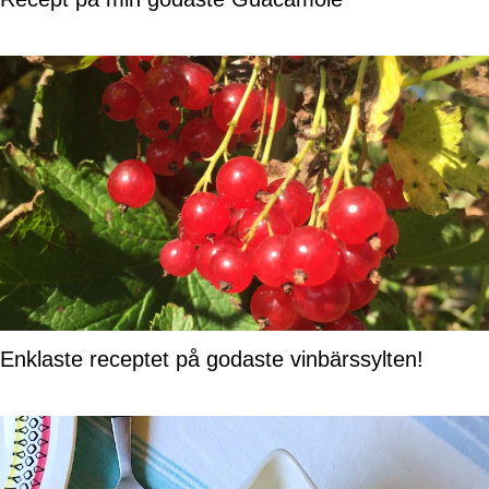
Enklaste receptet på godaste vinbärssylten!