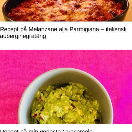
Recept på Melanzane alla Parmigiana – italiensk
auberginegratäng
Recept på min godaste Guacamole