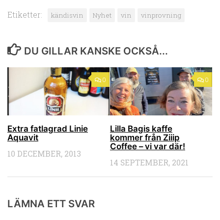
Etiketter:
kändisvin
Nyhet
vin
vinprovning
DU GILLAR KANSKE OCKSÅ...
0
0
Extra fatlagrad Linie
Lilla Bagis kaffe
Aquavit
kommer från Ziiip
Coffee – vi var där!
10 DECEMBER, 2013
14 SEPTEMBER, 2021
LÄMNA ETT SVAR