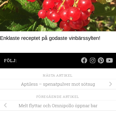
Enklaste receptet på godaste vinbärssylten!
FÖLJ:
NÄSTA ARTIKEL
Aptiless – spenatpulver mot sötsug
FÖREGÅENDE ARTIKEL
Melt flyttar och Omnipollo öppnar bar