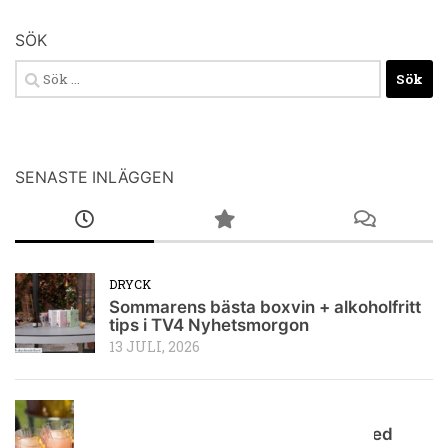
SÖK
Sök
efter:
SENASTE INLÄGGEN
DRYCK
Sommarens bästa boxvin + alkoholfritt
tips i TV4 Nyhetsmorgon
13 JULI, 2026
RECEPT PÅ DRINKAR
Pink Rush – fräsch vodkadrink med