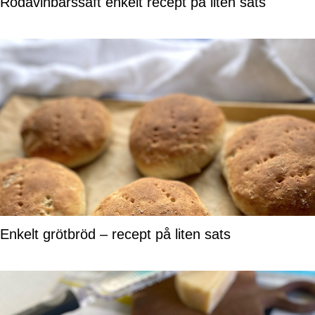
Rödavinbärssaft enkelt recept på liten sats
Enkelt grötbröd – recept på liten sats