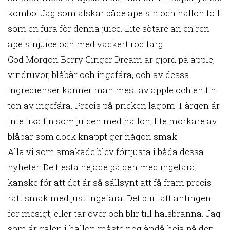
kombo! Jag som älskar både apelsin och hallon föll
som en fura för denna juice. Lite sötare än en ren
apelsinjuice och med vackert röd färg.
God Morgon Berry Ginger Dream är gjord på äpple,
vindruvor, blåbär och ingefära, och av dessa
ingredienser känner man mest av äpple och en fin
ton av ingefära. Precis på pricken lagom! Färgen är
inte lika fin som juicen med hallon, lite mörkare av
blåbär som dock knappt ger någon smak.
Alla vi som smakade blev förtjusta i båda dessa
nyheter. De flesta hejade på den med ingefära,
kanske för att det är så sällsynt att få fram precis
rätt smak med just ingefära. Det blir lätt antingen
för mesigt, eller tar över och blir till halsbränna. Jag
som är galen i hallon måste nog ändå heja på den,