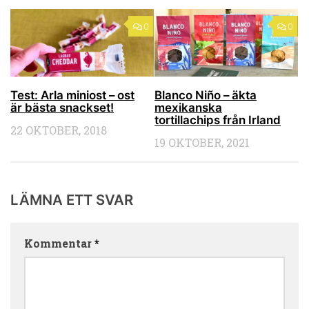
0
0
Test: Arla miniost – ost
Blanco Niño – äkta
är bästa snackset!
mexikanska
tortillachips från Irland
22 OKTOBER, 2018
19 OKTOBER, 2021
LÄMNA ETT SVAR
Kommentar
*