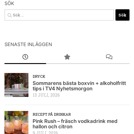
SÖK
Sök
efter:
SENASTE INLÄGGEN
DRYCK
Sommarens bästa boxvin + alkoholfritt
tips i TV4 Nyhetsmorgon
13 JULI, 2026
RECEPT PÅ DRINKAR
Pink Rush – fräsch vodkadrink med
hallon och citron
9 JULI, 2026