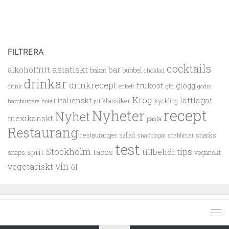
FILTRERA
cocktails
asiatiskt
alkoholfritt
bar
bakat
bubbel
choklad
drinkar
drinkrecept
frukost
glögg
drink
enkelt
gin
godis
Krog
lättlagat
italienskt
klassiker
kyckling
hamburgare
hotell
jul
recept
Nyheter
Nyhet
mexikanskt
pasta
Restaurang
restauranger
sallad
snacks
snabblagat
snabbmat
test
Stockholm
tips
tillbehör
sprit
tacos
snaps
veganskt
vin
vegetariskt
öl