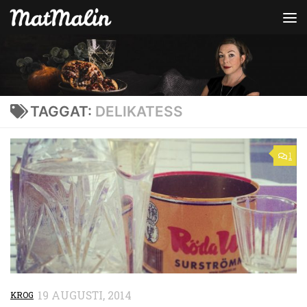
Hoppa till innehåll
TAGGAT:
DELIKATESS
1
19 AUGUSTI, 2014
KROG